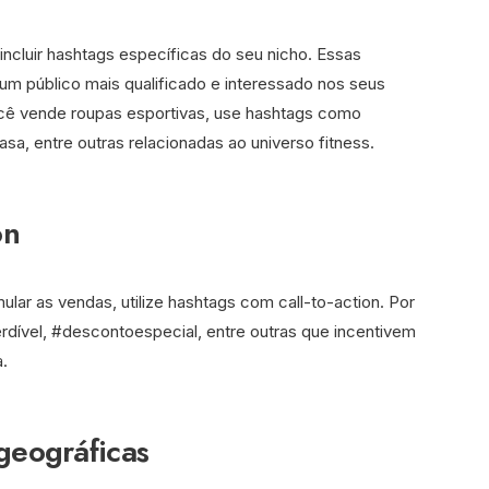
incluir hashtags específicas do seu nicho. Essas
m público mais qualificado e interessado nos seus
ocê vende roupas esportivas, use hashtags como
a, entre outras relacionadas ao universo fitness.
on
ular as vendas, utilize hashtags com call-to-action. Por
vel, #descontoespecial, entre outras que incentivem
a.
geográficas