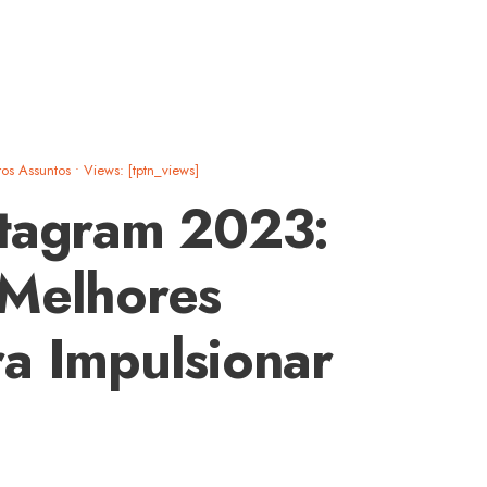
ros Assuntos
•
Views: [tptn_views]
stagram 2023:
 Melhores
a Impulsionar