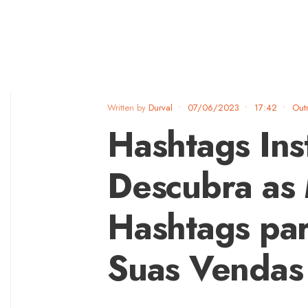
Written by
Durval
•
07/06/2023
•
17:42
•
Out
Hashtags In
Descubra as
Hashtags par
Suas Vendas