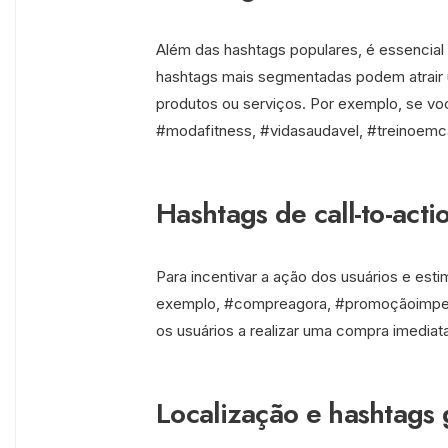
Além das hashtags populares, é essencial 
hashtags mais segmentadas podem atrair u
produtos ou serviços. Por exemplo, se v
#modafitness, #vidasaudavel, #treinoemcas
Hashtags de call-to-acti
Para incentivar a ação dos usuários e estim
exemplo, #compreagora, #promoçãoimperdí
os usuários a realizar uma compra imediat
Localização e hashtags 