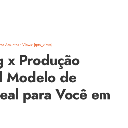
ros Assuntos
•
Views: [tptn_views]
g x Produção
l Modelo de
eal para Você em