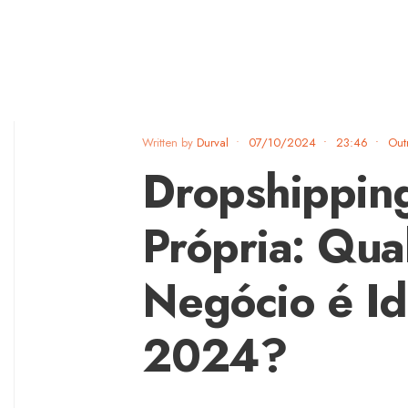
Written by
Durval
•
07/10/2024
•
23:46
•
Out
Dropshippin
Própria: Qua
Negócio é Id
2024?