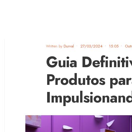
Written by
Durval
•
27/03/2024
•
15:05
•
Outr
Guia Definit
Produtos pa
Impulsionan