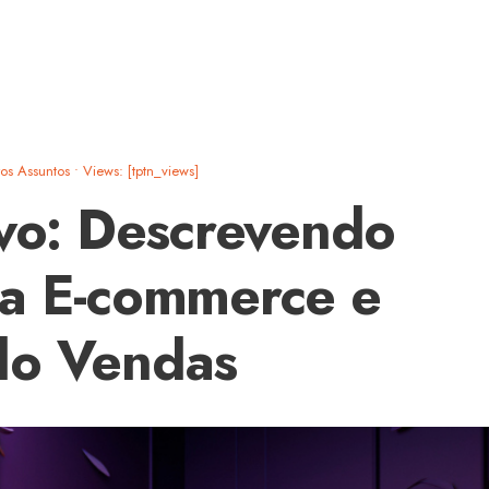
os Assuntos
•
Views: [tptn_views]
ivo: Descrevendo
ra E-commerce e
do Vendas