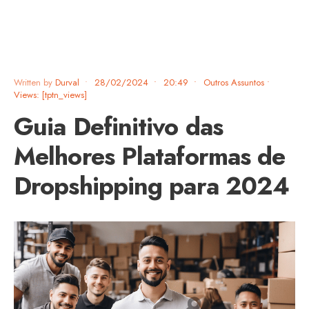
Written by
Durval
•
28/02/2024
•
20:49
•
Outros Assuntos
•
Views: [tptn_views]
Guia Definitivo das
Melhores Plataformas de
Dropshipping para 2024