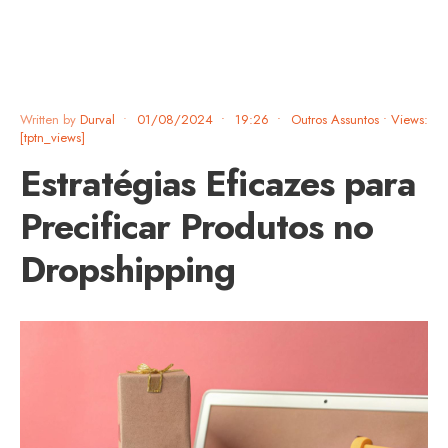
Written by
Durval
•
01/08/2024
•
19:26
•
Outros Assuntos
•
Views:
[tptn_views]
Estratégias Eficazes para
Precificar Produtos no
Dropshipping