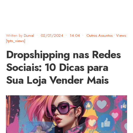
Written by
Durval
•
02/01/2024
•
14:04
•
Outros Assuntos
•
Views:
[tptn_views]
Dropshipping nas Redes
Sociais: 10 Dicas para
Sua Loja Vender Mais