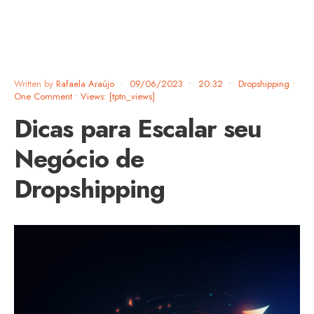
Written by
Rafaela Araújo
•
09/06/2023
•
20:32
•
Dropshipping
•
One Comment
•
Views: [tptn_views]
Dicas para Escalar seu
Negócio de
Dropshipping