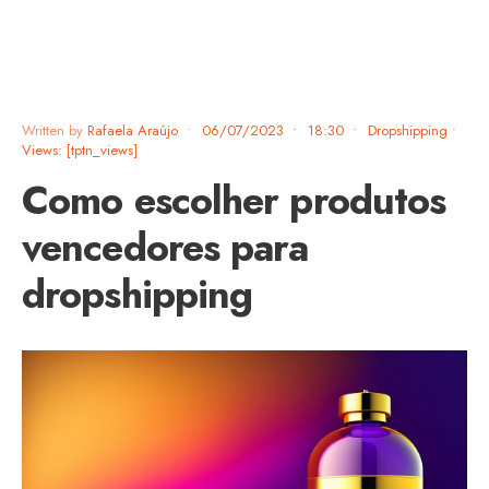
Written by
Rafaela Araújo
•
06/07/2023
•
18:30
•
Dropshipping
•
Views: [tptn_views]
Como escolher produtos
vencedores para
dropshipping