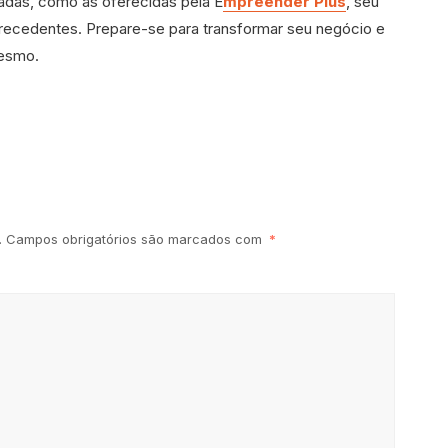
uadas, como as oferecidas pela E
mpreender Plus
, seu
ecedentes. Prepare-se para transformar seu negócio e
mesmo.
.
Campos obrigatórios são marcados com
*