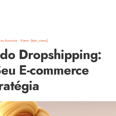
ros Assuntos
•
Views: [tptn_views]
 do Dropshipping:
Seu E-commerce
ratégia