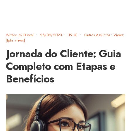
Written by
Durval
•
25/09/2023
•
19:01
•
Outros Assuntos
•
Views:
[tptn_views]
Jornada do Cliente: Guia
Completo com Etapas e
Benefícios