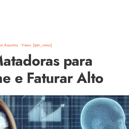
os Assuntos
•
Views: [tptn_views]
Matadoras para
e e Faturar Alto