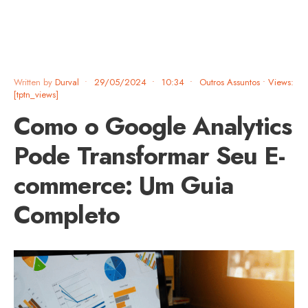
Written by
Durval
•
29/05/2024
•
10:34
•
Outros Assuntos
•
Views:
[tptn_views]
Como o Google Analytics
Pode Transformar Seu E-
commerce: Um Guia
Completo