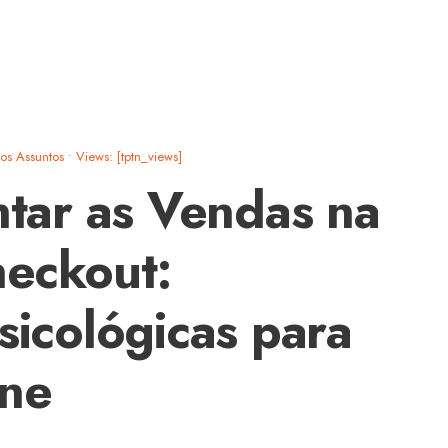
os Assuntos
•
Views: [tptn_views]
ar as Vendas na
eckout:
sicológicas para
ine