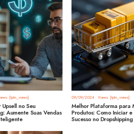
iews: [tptn_views]
09/09/2024
•
Views: [tptn_views]
 Upsell no Seu
Melhor Plataforma para 
ng: Aumente Suas Vendas
Produtos: Como Iniciar e
teligente
Sucesso no Dropshipping