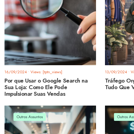
16/09/2024
•
Views: [tptn_views]
13/09/2024
•
V
Por que Usar o Google Search na
Tráfego Or
Sua Loja: Como Ele Pode
Tudo Que V
Impulsionar Suas Vendas
Outros Assuntos
Outros As