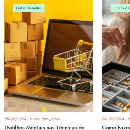
Outros Assuntos
Outros As
05/09/2024
•
Views: [tptn_views]
04/09/2024
•
V
Gatilhos Mentais nas Técnicas de
Como Fazer