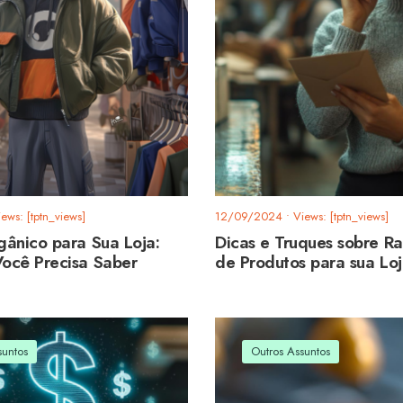
iews: [tptn_views]
12/09/2024
•
Views: [tptn_views]
gânico para Sua Loja:
Dicas e Truques sobre R
ocê Precisa Saber
de Produtos para sua Lo
suntos
Outros Assuntos