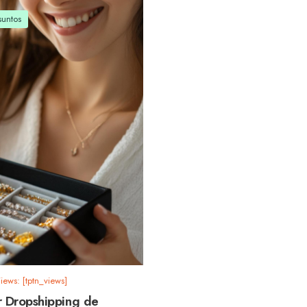
suntos
iews: [tptn_views]
 Dropshipping de