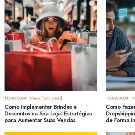
11/09/2024
•
Views: [tptn_views]
10/09/2024
•
V
Como Implementar Brindes e
Como Fazer
Descontos na Sua Loja: Estratégias
Dropshippi
para Aumentar Suas Vendas
de Forma In